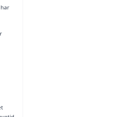
 har
r
et
evetid