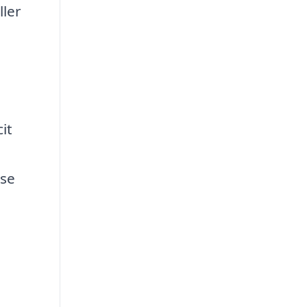
ller
e
it
lse