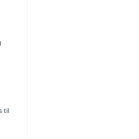
g
 til