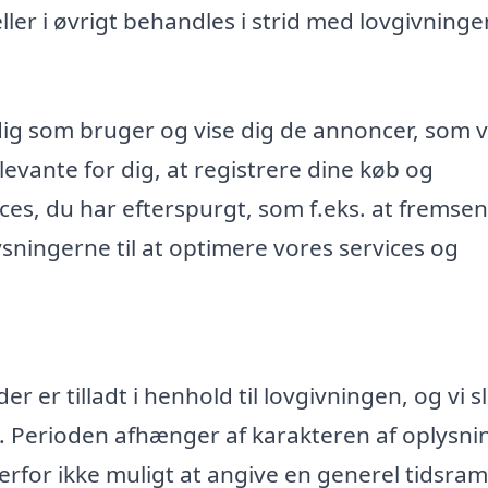
r i øvrigt behandles i strid med lovgivninge
dig som bruger og vise dig de annoncer, som v
evante for dig, at registrere dine køb og
ices, du har efterspurgt, som f.eks. at fremse
ningerne til at optimere vores services og
 er tilladt i henhold til lovgivningen, og vi s
. Perioden afhænger af karakteren af oplysn
rfor ikke muligt at angive en generel tidsr