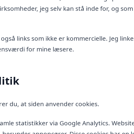
rksomheder, jeg selv kan stå inde for, og som
 også links som ikke er kommercielle. Jeg linke
idensværdi for mine læsere.
itik
er du, at siden anvender cookies.
amle statistikker via Google Analytics. Websit
, herunder annoncører. Disse cookies har en l