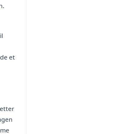
n.
il
nde et
letter
ingen
amme