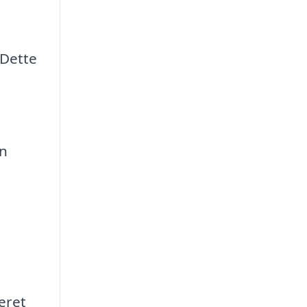
 Dette
en
eret