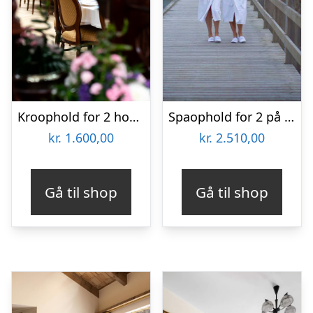
Kroophold for 2 hos Den Gamle Grænsekro
Spaophold for 2 på Hotel Skansen
kr.
1.600,00
kr.
2.510,00
Gå til shop
Gå til shop