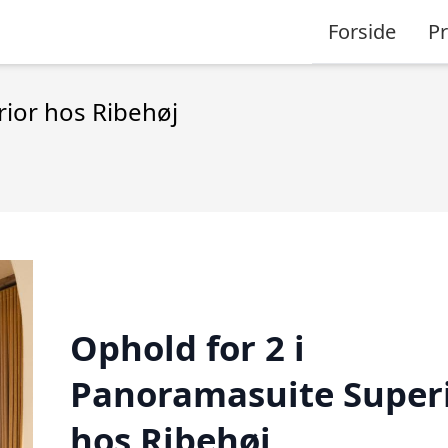
Forside
P
rior hos Ribehøj
Ophold for 2 i
Panoramasuite Super
hos Ribehøj